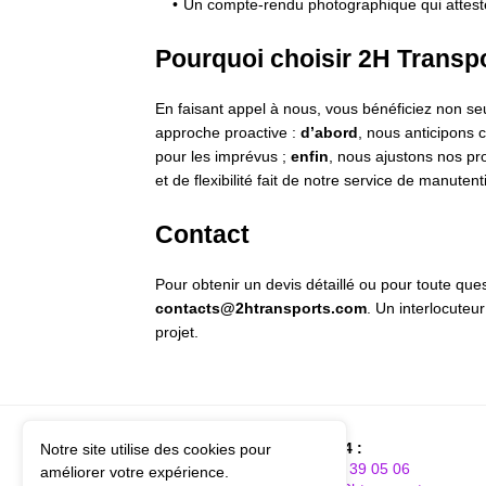
Un compte-rendu photographique qui atteste 
Pourquoi choisir 2H Transp
En faisant appel à nous, vous bénéficiez non se
approche proactive :
d’abord
, nous anticipons c
pour les imprévus ;
enfin
, nous ajustons nos pr
et de flexibilité fait de notre service de manut
Contact
Pour obtenir un devis détaillé ou pour toute que
contacts@2htransports.com
. Un interlocuteur
projet.
Disponible 24h/24 :
Notre site utilise des cookies pour
Téléphone :
09 52 39 05 06
améliorer votre expérience.